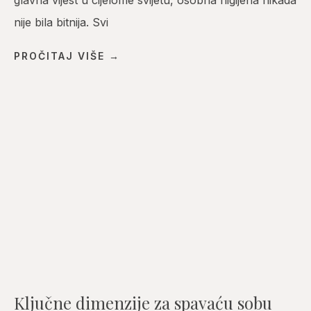
glavna vijest u cijelome svijetu, osobna higijena nikada
nije bila bitnija. Svi
PROČITAJ VIŠE →
Ključne dimenzije za spavaću sobu