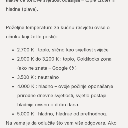
kakve će tonove svjetlost odašiljati – tople (žute) ili
hladne (plave).
Poželjne temperature za kućnu rasvjetu ovise o
učinku koji želite postići:
2.700 K : toplo, slično kao svjetlost svijeće
2.900 K do 3.200 K : toplo, Goldilocks zona
(ako ne znate – Google 🙂 )
3.500 K : neutralno
4.000 K : hladno – ovdje počinje oponašanje
prirodne dnevne svjetlosti, svjetlo postaje
hladnije ovisno o dobu dana.
5.000 K : hladno, hladnije od prethodnog.
Na vama je da odlučite što vam više odgovara. Ako