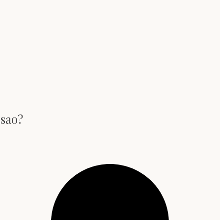
osao?