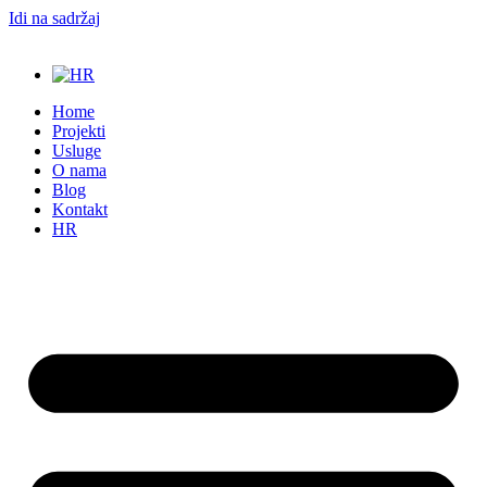
Idi na sadržaj
Home
Projekti
Usluge
O nama
Blog
Kontakt
HR