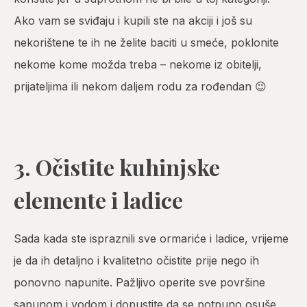
Ako vam se sviđaju i kupili ste na akciji i još su
nekorištene te ih ne želite baciti u smeće, poklonite
nekome kome možda treba – nekome iz obitelji,
prijateljima ili nekom daljem rodu za rođendan 😉
3. Očistite kuhinjske
elemente i ladice
Sada kada ste ispraznili sve ormariće i ladice, vrijeme
je da ih detaljno i kvalitetno očistite prije nego ih
ponovno napunite. Pažljivo operite sve površine
sapunom i vodom i dopustite da se potpuno osuše